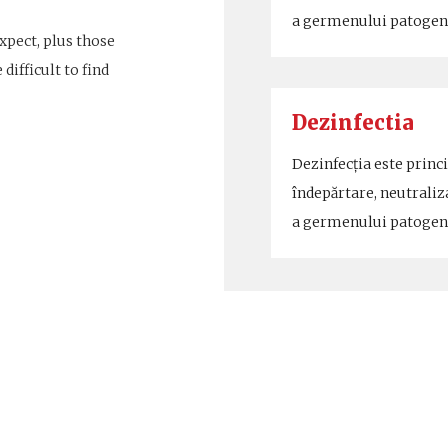
a germenului patoge
xpect, plus those
difficult to find
Dezinfectia
Dezinfecția este princ
îndepărtare, neutraliz
a germenului patoge