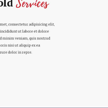
Services
old
et, consectetur adipisicing elit,
ncididunt ut labore et dolore
ad minim veniam, quis nostrud
ris nisi ut aliquip ex ea
ure dolor in repre.