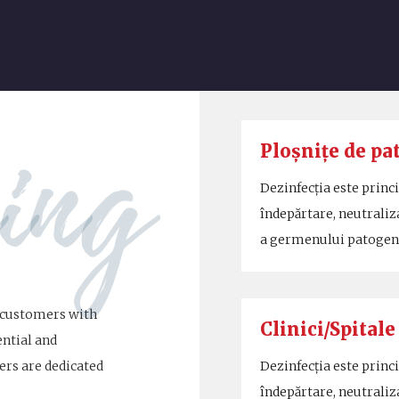
ing
Ploșnițe de pa
Dezinfecția este princ
îndepărtare, neutraliz
a germenului patoge
l customers with
Clinici/Spitale
ential and
ers are dedicated
Dezinfecția este princ
îndepărtare, neutraliz