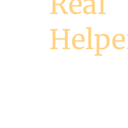
Real
Helpe
in Exempla
Cleaning
& Housekee
Services