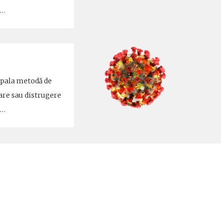
n…
ipala metodă de
are sau distrugere
n…