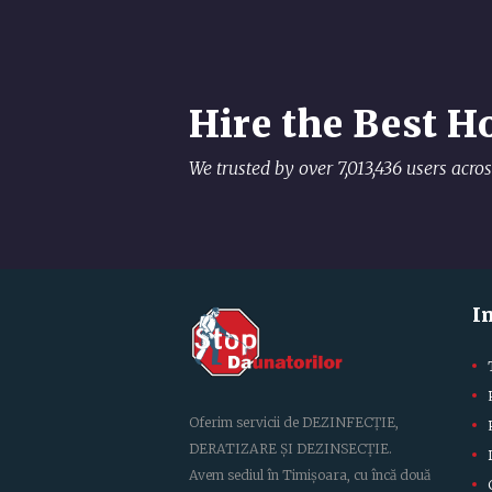
Hire the Best H
We trusted by over 7,013,436 users acr
I
Oferim servicii de DEZINFECȚIE,
DERATIZARE ȘI DEZINSECȚIE.
Avem sediul în Timișoara, cu încă două