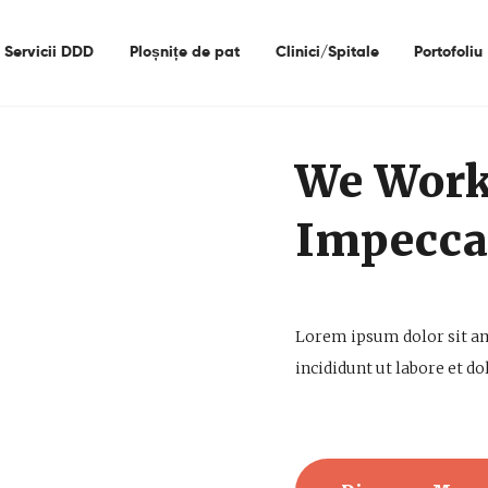
Acasa
Servicii DDD
Ploșnițe de pat
Clinici/Spitale
Portofoliu
Despre Noi
Servicii DDD
Ploșnițe De Pat
We Work
Clinici/Spitale
Impecca
Portofoliu
Contact
Lorem ipsum dolor sit am
incididunt ut labore et 