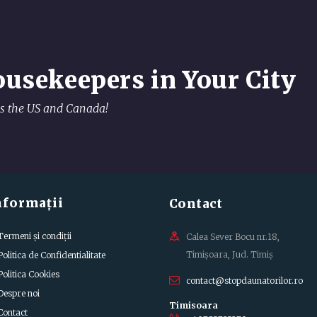
ousekeepers in Your City
oss the US and Canada!
nformații
Contact
Termeni și condiții
Calea Sever Bocu nr.18,
Timișoara, Jud. Timiș
Politica de Confidentialitate
Politica Cookies
contact@stopdaunatorilor.ro
Despre noi
Contact