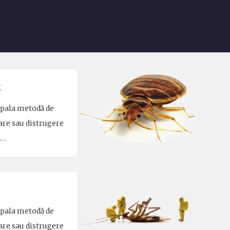
t
ipala metodă de
are sau distrugere
n…
ipala metodă de
are sau distrugere