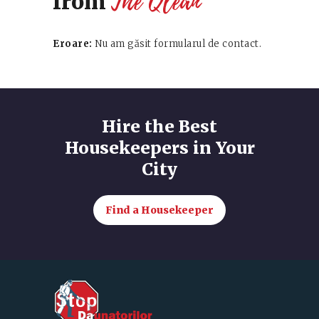
The Qlean
from
Eroare:
Nu am găsit formularul de contact.
Hire the Best
Housekeepers in Your
City
Find a Housekeeper