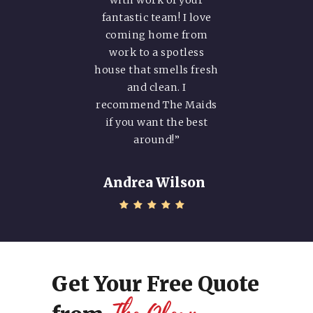
st
with work of your
p
fantastic team! I love
an
coming home from
m
work to a spotless
y
 I
house that smells fresh
is
and clean. I
.”
recommend The Maids
a
if you want the best
around!”
Andrea Wilson
Get Your Free Quote