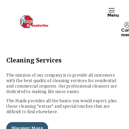
Menu
Acasa
Despre Noi
Con
me
Servicii DDD
Ploșnițe De Pat
Clinici/Spitale
Cleaning Services
Portofoliu
Contact
The mission of our company is to provide all customers
with the best quality of cleaning services for residential
and commercial requests. Our professional cleaners are
dedicated to making life more easier.
The Maids provides all the basics you would expect, plus
those cleaning “extras” and special touches that are
difficult to find elsewhere.
Discover More