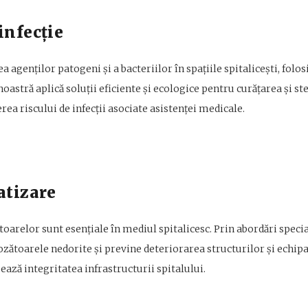
infecție
 agenților patogeni și a bacteriilor în spațiile spitalicești, folo
oastră aplică soluții eficiente și ecologice pentru curățarea și st
erea riscului de infecții asociate asistenței medicale.
atizare
oarelor sunt esențiale în mediul spitalicesc. Prin abordări specia
ozătoarele nedorite și previne deteriorarea structurilor și echi
ează integritatea infrastructurii spitalului.