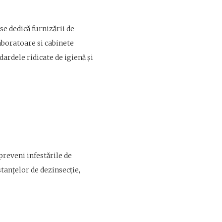
se dedică furnizării de
laboratoare si cabinete
dardele ridicate de igienă și
preveni infestările de
stanțelor de dezinsecție,