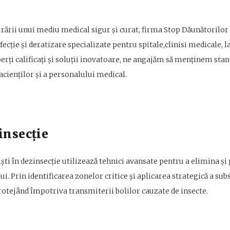
urării unui mediu medical sigur și curat, firma Stop Dăunătorilor 
nfecție și deratizare specializate pentru spitale,clinisi medicale, 
erți calificați și soluții inovatoare, ne angajăm să menținem stan
acienților și a personalului medical.
insecție
ti în dezinsecție utilizează tehnici avansate pentru a elimina și 
lui. Prin identificarea zonelor critice și aplicarea strategică a sub
otejând împotriva transmiterii bolilor cauzate de insecte.