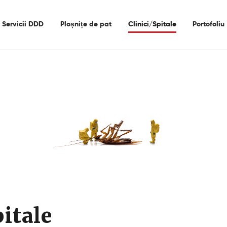
Acasa
Servicii DDD
Ploșnițe de pat
Clinici/Spitale
Portofoliu
Despre Noi
Servicii DDD
Ploșnițe De Pat
Clinici/Spitale
Portofoliu
Contact
pitale