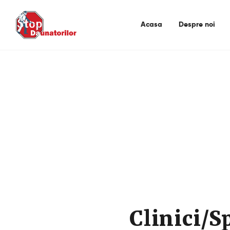
Acasa
Despre noi
Clinici/S