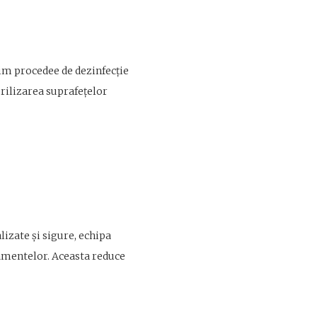
sim procedee de dezinfecție
erilizarea suprafețelor
lizate și sigure, echipa
pamentelor. Aceasta reduce