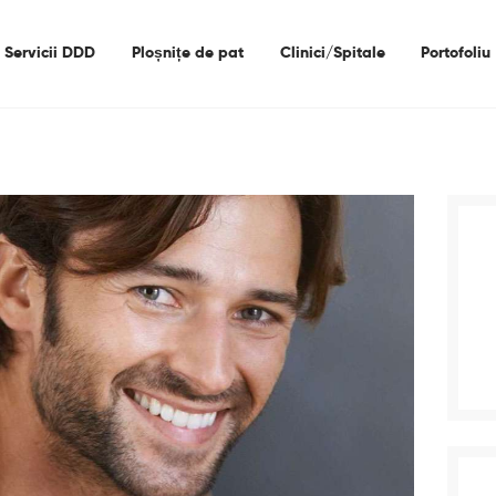
Acasa
Servicii DDD
Ploșnițe de pat
Clinici/Spitale
Portofoliu
Despre Noi
Servicii DDD
Ploșnițe De Pat
Clinici/Spitale
Portofoliu
Contact