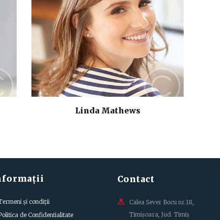
Linda Mathews
nformații
Contact
Termeni și condiții
Calea Sever Bocu nr.18,
Timișoara, Jud. Timiș
Politica de Confidentialitate