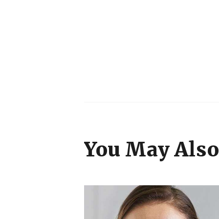
Navigare
în
articole
You May Also