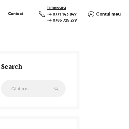
Contact
Contul meu
+4 0771 143 849
+4 0785 725 279
Search
Caută
după: