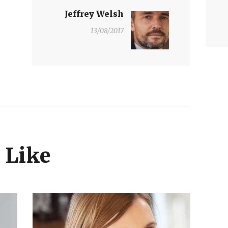
Jeffrey Welsh
Next
post:
13/08/2017
 Like